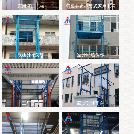
家用液压电梯
青岛井道框架式家用电梯
液压升降货梯
室外贴墙货梯
工厂货梯
载货升降平台