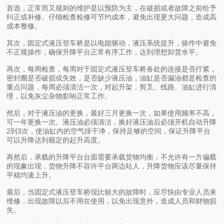
首选，正常而又规则的维护是以预防为主，在破损或者故障之前给予
纠正或补修。仔细检查检修可节约成本，避免出现更大问题，造成高
成本整修。
其次，固定式液压登车桥是以电能驱动，液压系统提升，操作中避免
不正规操作，确保升降平台正常有序工作，达到理想卸货水平。
再次，每周检查，每周对于固定式液压登车桥各处的连接是否拧紧，
密封圈是否破损或失效，是否缺少液压油，油缸是否漏油都是检查的
重点问题，每周必须清洁一次，对起升架，剪叉、线路、油缸进行清
理，以免灰尘杂物影响正常工作。
然后，对于液压油的更换，最好三月更换一次，如果使用频率不高，
可一年更换一次。液压油必须清洁，换好液压油后必须开机自动升降
2到3次，使油缸内的空气排干净，保持足够的空间，保证升降平台
可以升降达到额定的起升高度。
再然后，承载的升降平台台面需要承载货物均衡，不允许有一方偏载
的现象出现，货物升降不容许平台两边站人，升降货物应该尽量保持
平稳均速上升。
最后，当固定式液压登车桥现比较大的故障时，应尽快由专业人员来
维修，出现故障以后不用在使用，以免出现意外，造成人员和财物损
失。