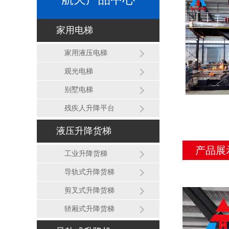
家用电梯
家用液压电梯
观光电梯
别墅电梯
残疾人升降平台
液压升降货梯
产品展
工业升降货梯
导轨式升降货梯
剪叉式升降货梯
轿厢式升降货梯